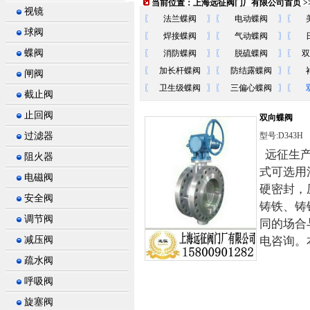
当前位置：
上海远征阀门厂有限公司首页
>
视镜
〖
法兰蝶阀
〗
〖
电动蝶阀
〗
〖
球阀
〖
焊接蝶阀
〗
〖
气动蝶阀
〗
〖
蝶阀
〖
消防蝶阀
〗
〖
脱硫蝶阀
〗
〖
双
〖
加长杆蝶阀
〗
〖
防结露蝶阀
〗
〖
闸阀
〖
卫生级蝶阀
〗
〖
三偏心蝶阀
〗
〖
截止阀
止回阀
双向蝶阀
过滤器
型号:D343H
远征生产
阻火器
式可选用
电磁阀
硬密封，压
安全阀
铸铁、铸
调节阀
同的场合
减压阀
电咨询。本
疏水阀
呼吸阀
旋塞阀