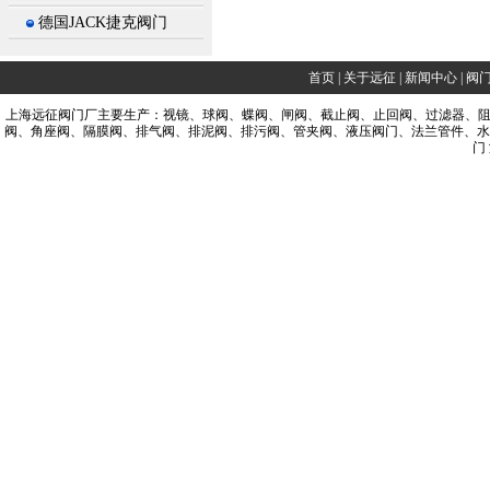
德国JACK捷克阀门
首页
|
关于远征
|
新闻中心
|
阀
上海
远征
阀门厂
主要生产：
视镜
、
球阀
、
蝶阀
、
闸阀
、截止阀
、止回阀
、过滤器
、
阀
、角座阀
、隔膜阀
、排气阀
、排泥阀
、排污阀
、管夹阀
、液压阀门
、法兰管件
、水
门