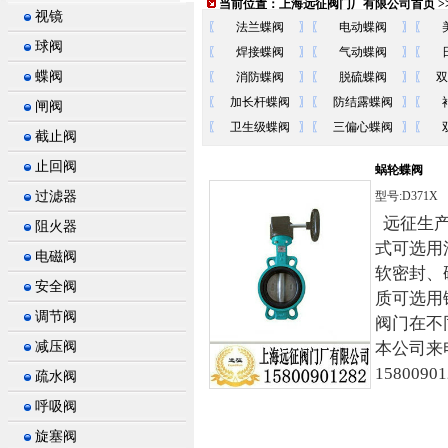
当前位置：
上海远征阀门厂有限公司首页
>
视镜
〖
法兰蝶阀
〗
〖
电动蝶阀
〗
〖
球阀
〖
焊接蝶阀
〗
〖
气动蝶阀
〗
〖
蝶阀
〖
消防蝶阀
〗
〖
脱硫蝶阀
〗
〖
双
〖
加长杆蝶阀
〗
〖
防结露蝶阀
〗
〖
闸阀
〖
卫生级蝶阀
〗
〖
三偏心蝶阀
〗
〖
截止阀
止回阀
蜗轮蝶阀
过滤器
型号:D371X
远征生产
阻火器
式可选用
电磁阀
软密封、硬
安全阀
质可选用
调节阀
阀门在不
减压阀
本公司来
15800901
疏水阀
呼吸阀
旋塞阀