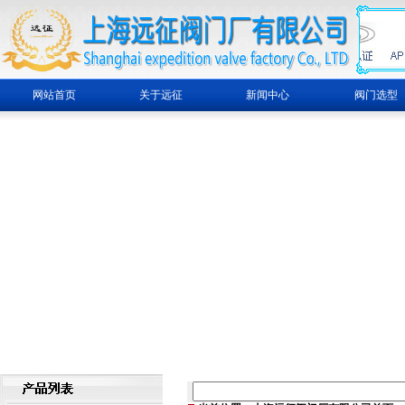
网站首页
关于远征
新闻中心
阀门选型