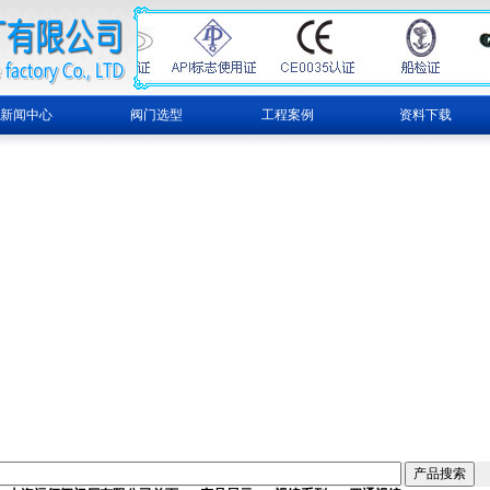
新闻中心
阀门选型
工程案例
资料下载