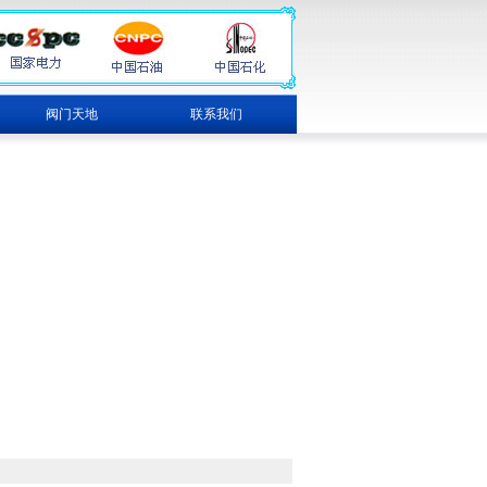
阀门天地
联系我们