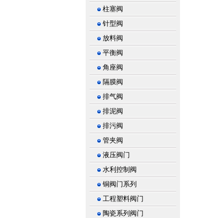
柱塞阀
针型阀
放料阀
平衡阀
角座阀
隔膜阀
排气阀
排泥阀
排污阀
管夹阀
液压阀门
水利控制阀
铜阀门系列
工程塑料阀门
陶瓷系列阀门