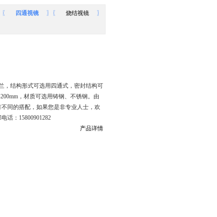
〗
〖
四通视镜
〗
〖
烧结视镜
〗
兰，结构形式可选用四通式，密封结构可
5-200mm，材质可选用铸钢、不锈钢。由
有不同的搭配，如果您是非专业人士，欢
5800901282
产品详情